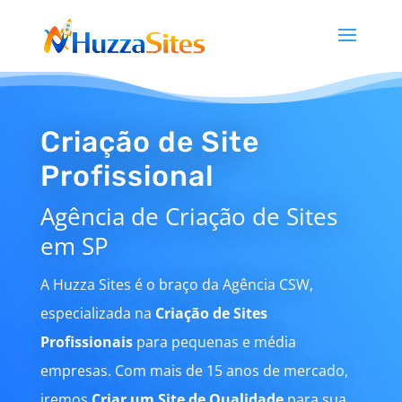
Criação de Site
Profissional
Agência de Criação de Sites
em SP
A Huzza Sites é o braço da Agência CSW,
especializada na
Criação de Sites
Profissionais
para pequenas e média
empresas. Com mais de 15 anos de mercado,
iremos
Criar um Site de Qualidade
para sua