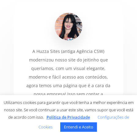
A Huzza Sites (antiga Agência CSW)
modernizou nosso site do jeitinho que
queríamos, com um visual elegante,
moderno e fácil acesso aos conteúdos,
agora temos uma página que é a cara da
nossa empresa! Isso sem contar a
Utilizamos cookies para garantir que você tenha a melhor experiência em
plataforma de e-mails, que nos auxiliou
nosso site. Se você continuar a usar este site, vamos supor que você está
muito nas contas de grande
de acordo com isso.
Política de Privacidade
Configurações de
armazenamento. Atendimento rápido e
Cookies
Entendi e Aceito
prestativo, recomendamos com certeza! 🙂